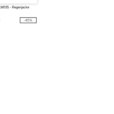
LW035 - Regenjacke
€
-45%