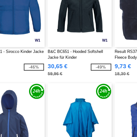
W1
W1
 - Sirocco Kinder Jacke
B&C BC651 - Hooded Softshell
Result RS37J
Jacke für Kinder
Fleece Bod
30,65 €
9,73 €
-46%
-49%
59,96 €
18,30 €