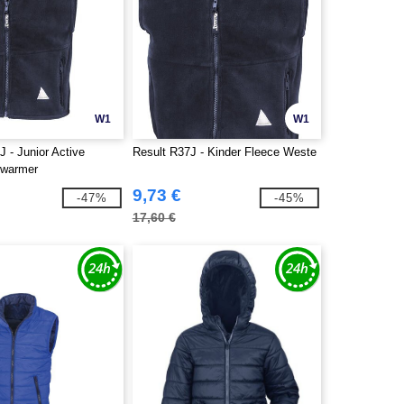
W1
W1
 - Junior Active
Result R37J - Kinder Fleece Weste
ywarmer
9,73 €
-47%
-45%
17,60 €