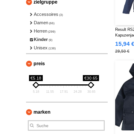
zielgruppe
Accessoires
(3)
Damen
(66)
Result RS2
Herren
(299)
Kapuzenjac
Kinder
(9)
15,94 
Unisex
(138)
29,50 €
preis
€5.18
€30.65
5.18
11.55
17.91
24.28
30.65
marken