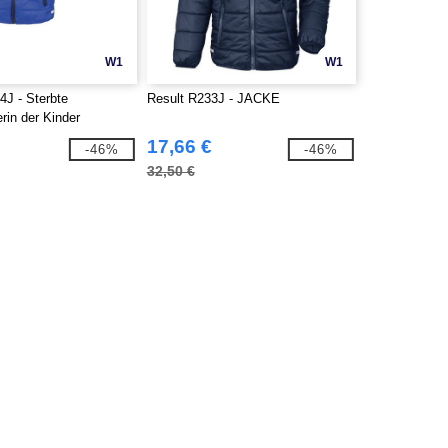
W1
W1
4J - Sterbte
Result R233J - JACKE
rin der Kinder
17,66 €
-46%
-46%
32,50 €