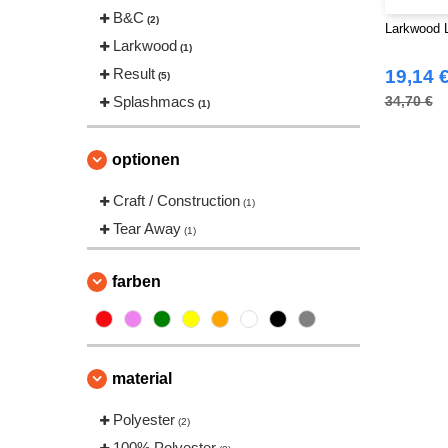
B&C
(2)
Larkwood 
Larkwood
(1)
Result
19,14 
(5)
Splashmacs
34,70 €
(1)
optionen
Craft / Construction
(1)
Tear Away
(1)
farben
material
Polyester
(2)
100% Polyester