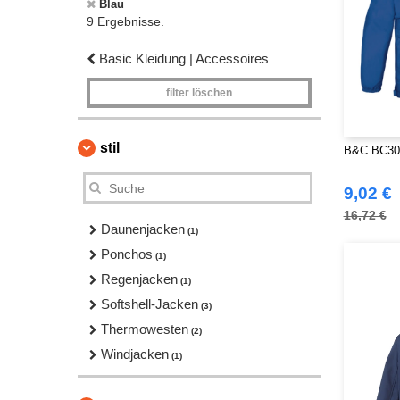
Blau
9 Ergebnisse.
Basic Kleidung | Accessoires
filter löschen
stil
B&C BC301
9,02 €
16,72 €
Daunenjacken
(1)
Ponchos
(1)
Regenjacken
(1)
Softshell-Jacken
(3)
Thermowesten
(2)
Windjacken
(1)