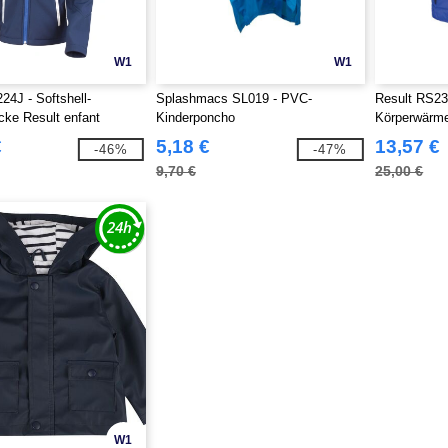
W1
W1
24J - Softshell-
Splashmacs SL019 - PVC-
Result RS23
ke Result enfant
Kinderponcho
Körperwärme
€
5,18 €
13,57 €
-46%
-47%
9,70 €
25,00 €
W1