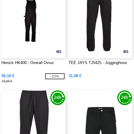
W1
W1
Herock HK400 - Overall Ovius
TEE JAYS TJ5425 - Jogginghose
56,10 €
31,08 €
-23%
73,20 €