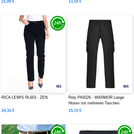
21,09 €
13,19 €
W1
W4
RICA LEWIS RL603 - ZEN
Roly PA9326 - WARMOR Lange
Hosen mit mehreren Taschen
24,31 €
15,72 €