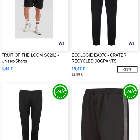
W1
W1
FRUIT OF THE LOOM SC202 -
ECOLOGIE EA070 - CRATER
Unisex-Shorts
RECYCLED JOGPANTS
4,44 €
15,47 €
-33%
22,96 €