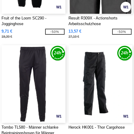
W1
W1
Fruit of the Loom SC290 -
Result R309X - Actionshorts
Jogginghose
Arbeitsschutzhose
9,71 €
13,57 €
-50%
-50%
19,30 €
27,10 €
W1
W1
Tombo TL580 - Männer schlanke
Herock HK001 - Thor Cargohose
Beintrainingshosen für Männer