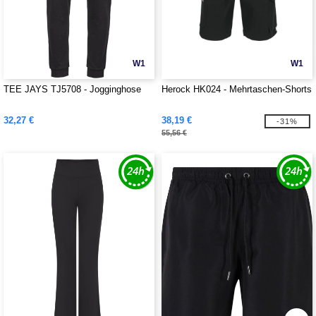
W1
W1
TEE JAYS TJ5708 - Jogginghose
Herock HK024 - Mehrtaschen-Shorts
32,27 €
38,19 €
-31%
55,56 €