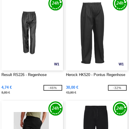
W1
W1
Result RS226 - Regenhose
Herock HK520 - Pontus Regenhose
4,74 €
30,00 €
-46%
-32%
8,80 €
43,90 €