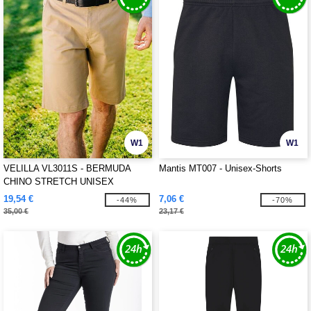
W1
W1
VELILLA VL3011S - BERMUDA
Mantis MT007 - Unisex-Shorts
CHINO STRETCH UNISEX
19,54 €
7,06 €
-44%
-70%
35,00 €
23,17 €