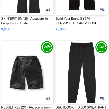
W1
W1
SKINNIFIT SM428 - Ausgestellte
Build Your Brand BY274 -
Leggings für Kinder
KLASSISCHE CARGOHOSE
9,88 €
25,39 €
W1
W1
RESULT RS512X - Recycelte work-
B&C ID000K - ID.000 SWEATPANT