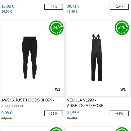
16,82 €
30,71 €
-45%
-32%
30,50 €
45,10 €
W1
W1
AWDIS JUST HOODS JH074 -
VELILLA VL290 -
Jogginghose
ARBEITSLATZHOSE
9,08 €
21,55 €
-61%
-44%
23,40 €
38,70 €