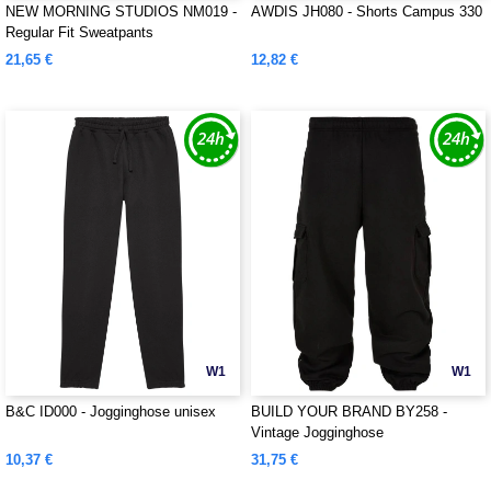
NEW MORNING STUDIOS NM019 -
AWDIS JH080 - Shorts Campus 330
Regular Fit Sweatpants
21,65 €
12,82 €
W1
W1
B&C ID000 - Jogginghose unisex
BUILD YOUR BRAND BY258 -
Vintage Jogginghose
10,37 €
31,75 €