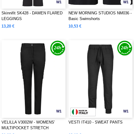
W1
W1
Skinnifit SK428 - DAMEN FLARED
NEW MORNING STUDIOS NM036 -
LEGGINGS
Basic Swimshorts
13,20 €
10,53 €
W1
W1
VELILLA V3002W - WOMENS'
VESTI IT410 - SWEAT PANTS
MULTIPOCKET STRETCH
TROUSERS