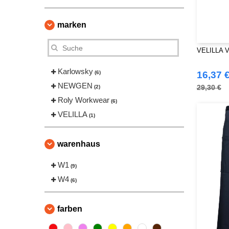
marken
VELILLA V
Karlowsky
(6)
16,37 
NEWGEN
29,30 €
(2)
Roly Workwear
(6)
VELILLA
(1)
warenhaus
W1
(9)
W4
(6)
farben