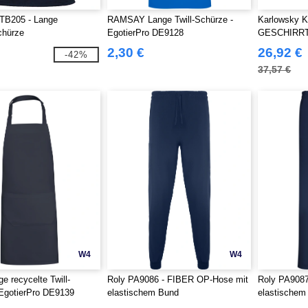
B205 - Lange
RAMSAY Lange Twill-Schürze -
Karlowsky 
hürze
EgotierPro DE9128
GESCHIRRT
2,30 €
26,92 €
-42%
37,57 €
W4
W4
 recycelte Twill-
Roly PA9086 - FIBER OP-Hose mit
Roly PA908
EgotierPro DE9139
elastischem Bund
elastischem