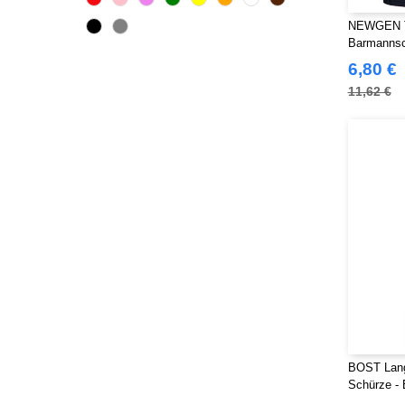
NEWGEN T
Barmannsc
6,80 €
11,62 €
BOST Lange
Schürze - 