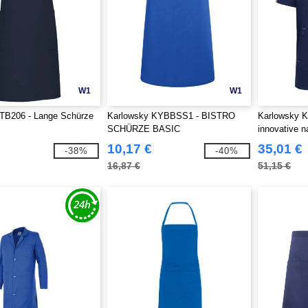
W1
W1
B206 - Lange Schürze
Karlowsky KYBBSS1 - BISTRO
Karlowsky 
SCHÜRZE BASIC
innovative n
10,17 €
35,01 €
-38%
-40%
16,87 €
51,15 €