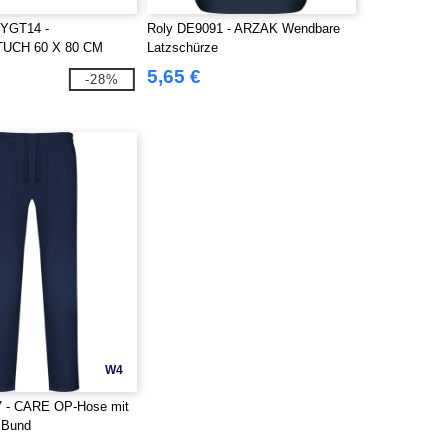
KYGT14 -
Roly DE9091 - ARZAK Wendbare
UCH 60 X 80 CM
Latzschürze
5,65 €
-28%
W4
7 - CARE OP-Hose mit
 Bund