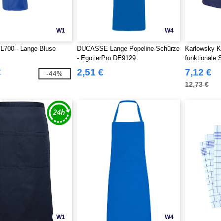
W1
W4
L700 - Lange Bluse
DUCASSE Lange Popeline-Schürze
Karlowsky 
- EgotierPro DE9129
funktionale 
€
2,51 €
7,12 €
-44%
12,73 €
W1
W4