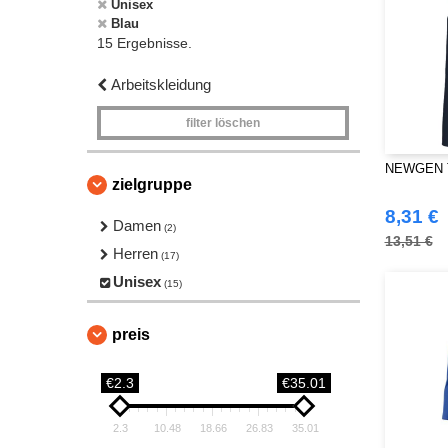
Unisex
Blau
15 Ergebnisse.
Arbeitskleidung
filter löschen
NEWGEN T
zielgruppe
8,31 €
Damen
(2)
13,51 €
Herren
(17)
Unisex
(15)
preis
€2.3
€35.01
2.3
10.48
18.66
26.83
35.01