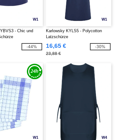
W1
W1
KYBVS3 - Chic und
Karlowsky KYLS5 - Polycotton
Schürze
Latzschürze
16,65 €
-44%
-30%
23,88 €
W1
W4