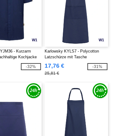
W1
W1
KYJM36 - Kurzarm
Karlowsky KYLS7 - Polycotton
achhaltige Kochjacke
Latzschürze mit Tasche
17,76 €
-32%
-31%
25,81 €