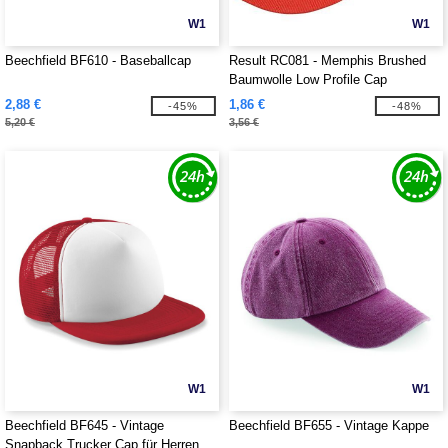
W1
W1
Beechfield BF610 - Baseballcap
Result RC081 - Memphis Brushed
Baumwolle Low Profile Cap
2,88 €
1,86 €
-45%
-48%
5,20 €
3,56 €
W1
W1
Beechfield BF645 - Vintage
Beechfield BF655 - Vintage Kappe
Snapback Trucker Cap für Herren