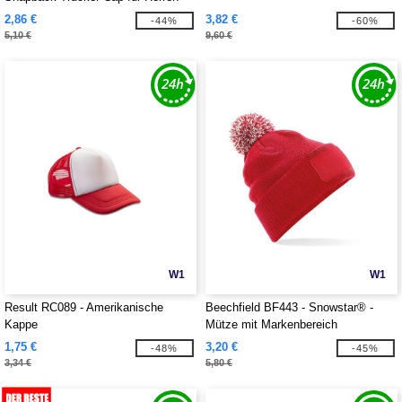
2,86 €
3,82 €
-44%
-60%
5,10 €
9,60 €
W1
W1
Result RC089 - Amerikanische
Beechfield BF443 - Snowstar® -
Kappe
Mütze mit Markenbereich
1,75 €
3,20 €
-48%
-45%
3,34 €
5,80 €