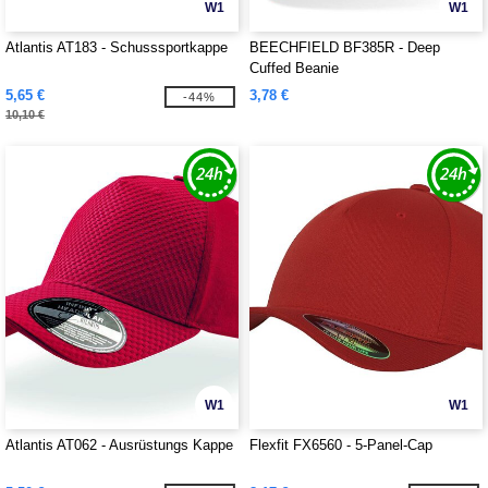
W1
W1
Atlantis AT183 - Schusssportkappe
BEECHFIELD BF385R - Deep
Cuffed Beanie
5,65 €
3,78 €
-44%
10,10 €
W1
W1
Atlantis AT062 - Ausrüstungs Kappe
Flexfit FX6560 - 5-Panel-Cap