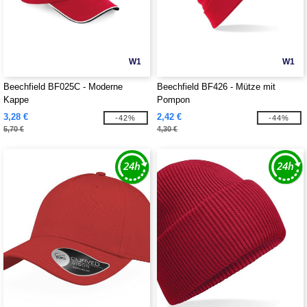
W1
W1
Beechfield BF025C - Moderne
Beechfield BF426 - Mütze mit
Kappe
Pompon
3,28 €
2,42 €
-42%
-44%
5,70 €
4,30 €