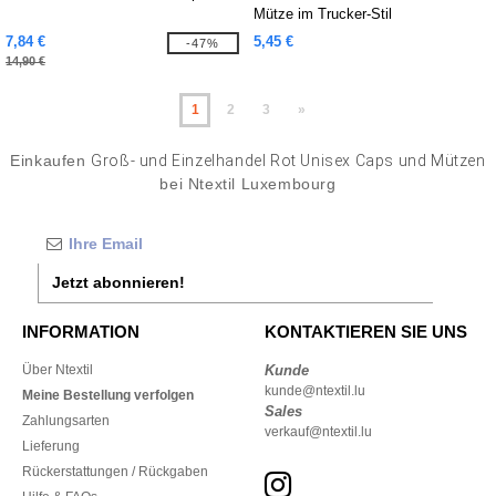
Mütze im Trucker-Stil
7,84 €
5,45 €
-47%
14,90 €
1
2
3
»
Einkaufen
Groß- und Einzelhandel Rot Unisex Caps und Mützen
bei Ntextil Luxembourg
Jetzt abonnieren!
INFORMATION
KONTAKTIEREN SIE UNS
Über Ntextil
Kunde
kunde@ntextil.lu
Meine Bestellung verfolgen
Sales
Zahlungsarten
verkauf@ntextil.lu
Lieferung
Rückerstattungen / Rückgaben