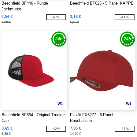
Beechfield BF446 - Runde
Beechfield BF025 - 5 Panel KAPPE
Jochmütze
2,54 €
3,16 €
-47%
-41%
4,80 €
5,40 €
W1
W1
Beechfield BF664 - Original Trucker
Flexfit FX6277 - 6-Panel-
Cap
Baseballcap
3,65 €
7,95 €
-42%
-47%
6,30 €
14,90 €