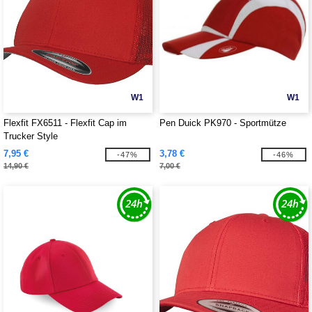
W1
W1
Flexfit FX6511 - Flexfit Cap im
Pen Duick PK970 - Sportmütze
Trucker Style
7,95 €
3,78 €
-47%
-46%
14,90 €
7,00 €