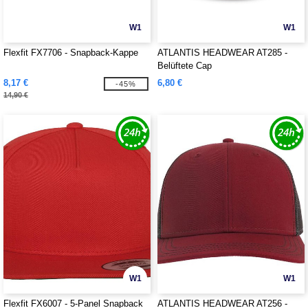
W1
W1
Flexfit FX7706 - Snapback-Kappe
ATLANTIS HEADWEAR AT285 -
Belüftete Cap
8,17 €
6,80 €
-45%
14,90 €
W1
W1
Flexfit FX6007 - 5-Panel Snapback
ATLANTIS HEADWEAR AT256 -