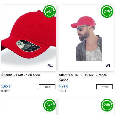
W1
W1
Atlantis AT148 - Schlagen
Atlantis AT076 - Unisex 6-Panel-
Kappe
5,65 €
4,71 €
-40%
-44%
9,40 €
8,40 €