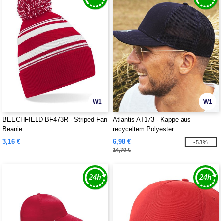
W1
W1
BEECHFIELD BF473R - Striped Fan
Atlantis AT173 - Kappe aus
Beanie
recyceltem Polyester
3,16 €
6,98 €
-53%
14,70 €