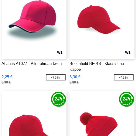
W1
W1
Atlantis AT077 - Pilotrohrsandwich
Beechfield BF018 - Klassische
Kappe
2,25 €
3,36 €
-75%
-42%
8,90 €
5,80 €