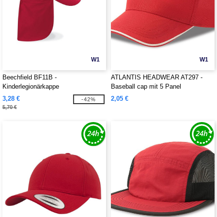
W1
W1
Beechfield BF11B -
ATLANTIS HEADWEAR AT297 -
Kinderlegionärkappe
Baseball cap mit 5 Panel
3,28 €
2,05 €
-42%
5,70 €