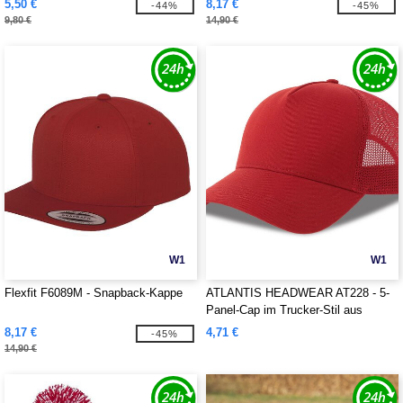
5,50 €
8,17 €
-44%
-45%
9,80 €
14,90 €
W1
W1
Flexfit F6089M - Snapback-Kappe
ATLANTIS HEADWEAR AT228 - 5-
Panel-Cap im Trucker-Stil aus
Baumwolle
8,17 €
4,71 €
-45%
14,90 €