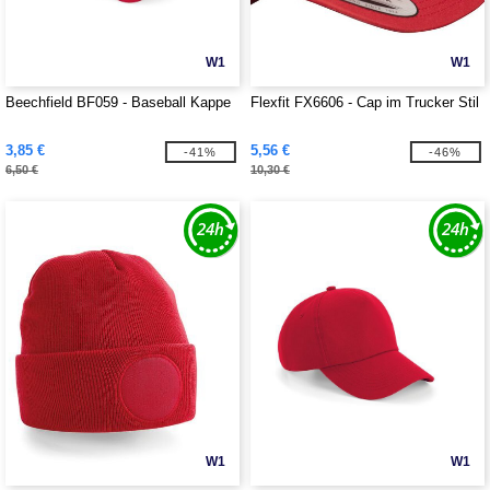
W1
W1
Beechfield BF059 - Baseball Kappe
Flexfit FX6606 - Cap im Trucker Stil
3,85 €
5,56 €
-41%
-46%
6,50 €
10,30 €
W1
W1