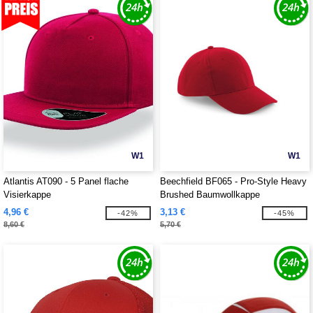
W1
W1
Atlantis AT090 - 5 Panel flache
Beechfield BF065 - Pro-Style Heavy
Visierkappe
Brushed Baumwollkappe
4,96 €
3,13 €
-42%
-45%
8,60 €
5,70 €