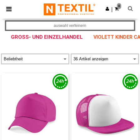
×
Ntextil App
0
App holen
|
Bessere Preise in der App!
auswahl verfeinern
GROSS- UND EINZELHANDEL
VIOLETT KINDER C