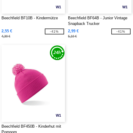
W1
W1
Beechfield BF10B - Kindermütze
Beechfield BF64B - Junior Vintage
Snapback Trucker
2,55 €
2,99 €
-41%
-41%
4,30 €
5,10 €
W1
Beechfield BF450B - Kinderhut mit
Pompom