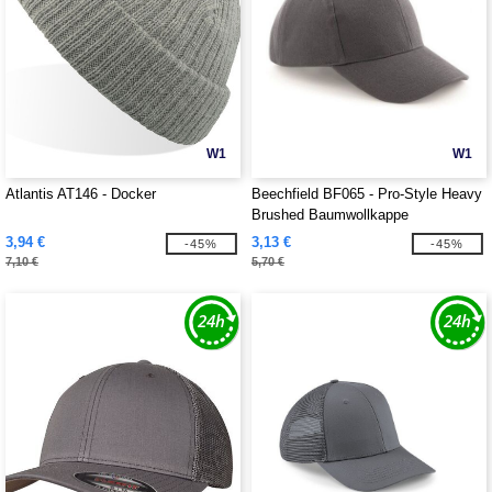
W1
W1
Atlantis AT146 - Docker
Beechfield BF065 - Pro-Style Heavy
Brushed Baumwollkappe
3,94 €
3,13 €
-45%
-45%
7,10 €
5,70 €