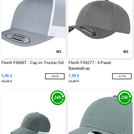
W1
W1
Flexfit F6606T - Cap im Trucker-Stil
Flexfit FX6277 - 6-Panel-
Baseballcap
5,56 €
7,95 €
-46%
-47%
10,30 €
14,90 €