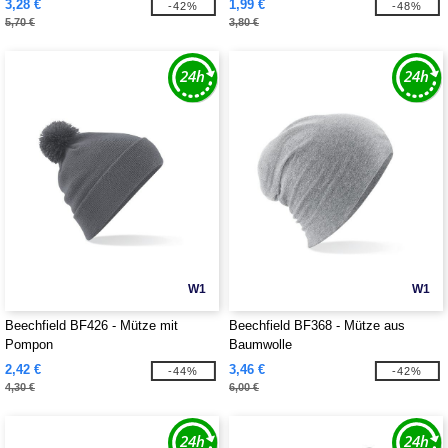
3,28 €
1,99 €
-42%
-48%
5,70 €
3,80 €
W1
W1
Beechfield BF426 - Mütze mit
Beechfield BF368 - Mütze aus
Pompon
Baumwolle
2,42 €
3,46 €
-44%
-42%
4,30 €
6,00 €