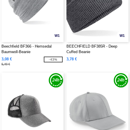
W1
W1
Beechfield BF366 - Hemsedal
BEECHFIELD BF385R - Deep
Baumwoll-Beanie
Cuffed Beanie
3,08 €
3,78 €
-43%
5,40 €