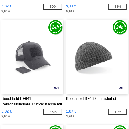
3,82 €
5,11 €
-60%
-44%
9,60 €
9,10 €
W1
W1
Beechfield BF641 -
Beechfield BF460 - Trawlerhut
Personalisierbare Trucker Kappe mit
abnehmbarem Patch
3,82 €
1,87 €
-45%
-41%
7,00 €
3,20 €