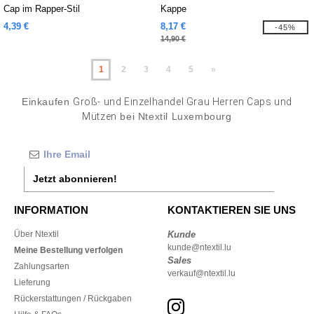
Cap im Rapper-Stil
Kappe
4,39 €
8,17 €
-45%
14,90 €
1
2
3
4
5
»
Einkaufen
Groß- und Einzelhandel Grau Herren Caps und
Mützen
bei Ntextil Luxembourg
Jetzt abonnieren!
INFORMATION
KONTAKTIEREN SIE UNS
Über Ntextil
Kunde
kunde@ntextil.lu
Meine Bestellung verfolgen
Sales
Zahlungsarten
verkauf@ntextil.lu
Lieferung
Rückerstattungen / Rückgaben