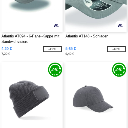
W1
W1
Atlantis AT094 - 6-Panel-Kappe mit
Atlantis AT148 - Schlagen
Sandwichvisiere
4,20 €
5,65 €
-42%
-40%
7,20 €
9,40 €