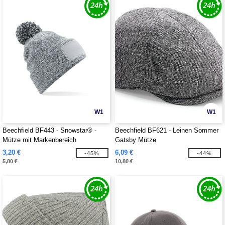
W1
W1
Beechfield BF443 - Snowstar® -
Beechfield BF621 - Leinen Sommer
Mütze mit Markenbereich
Gatsby Mütze
3,20 €
6,09 €
-45%
-44%
5,80 €
10,80 €