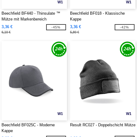
W1
W1
Beechfield BF440 - Thinsulate ™
Beechfield BF018 - Klassische
Mütze mit Markenbereich
Kappe
3,36 €
3,36 €
-45%
-42%
6,10 €
5,80 €
W1
W1
Beechfield BF025C - Moderne
Result RC027 - Doppelschicht Mütze
Kappe