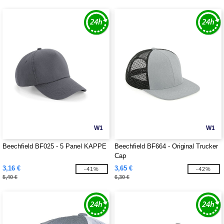
W1
W1
Beechfield BF025 - 5 Panel KAPPE
Beechfield BF664 - Original Trucker
Cap
3,16 €
3,65 €
-41%
-42%
5,40 €
6,30 €