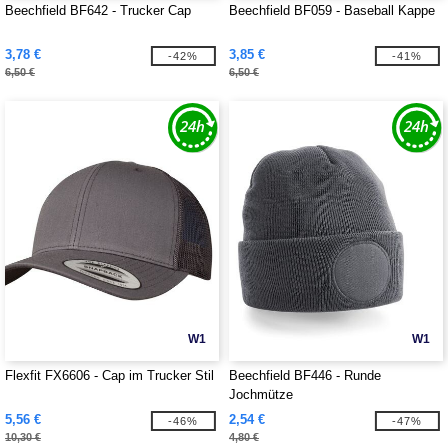
Beechfield BF642 - Trucker Cap
Beechfield BF059 - Baseball Kappe
3,78 €
3,85 €
-42%
-41%
6,50 €
6,50 €
W1
W1
Flexfit FX6606 - Cap im Trucker Stil
Beechfield BF446 - Runde
Jochmütze
5,56 €
2,54 €
-46%
-47%
10,30 €
4,80 €