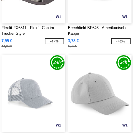
W1
W1
Flexfit FX6511 - Flexfit Cap im
Beechfield BF646 - Amerikanische
Trucker Style
Kappe
7,95 €
3,78 €
-47%
-42%
14,90 €
6,50 €
W1
W1