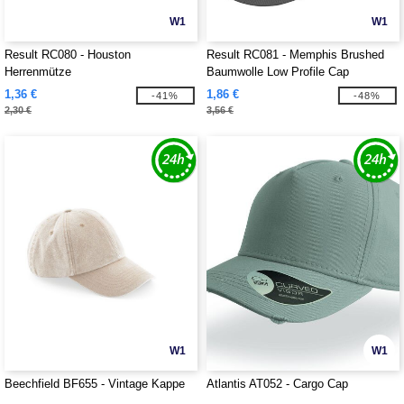
W1
W1
Result RC080 - Houston
Result RC081 - Memphis Brushed
Herrenmütze
Baumwolle Low Profile Cap
1,36 €
1,86 €
-41%
-48%
2,30 €
3,56 €
W1
W1
Beechfield BF655 - Vintage Kappe
Atlantis AT052 - Cargo Cap