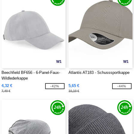
W1
W1
Beechfield BF656 - 6-Panel-Faux-
Atlantis AT183 - Schusssportkappe
Wildlederkappe
4,32 €
5,65 €
-42%
-44%
7,40 €
10,10 €