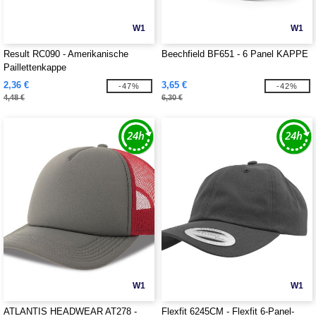
W1
W1
Result RC090 - Amerikanische
Beechfield BF651 - 6 Panel KAPPE
Paillettenkappe
2,36 €
3,65 €
-47%
-42%
4,48 €
6,30 €
W1
W1
ATLANTIS HEADWEAR AT278 -
Flexfit 6245CM - Flexfit 6-Panel-