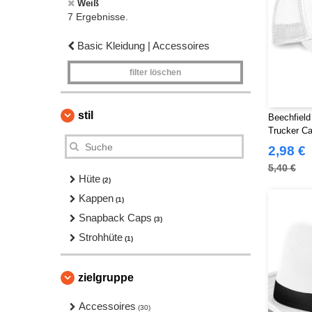
Weiß
7 Ergebnisse.
Basic Kleidung | Accessoires
filter löschen
stil
Beechfield
Trucker C
2,98 €
5,40 €
Hüte
(2)
Kappen
(1)
Snapback Caps
(3)
Strohhüte
(1)
zielgruppe
Accessoires
(30)