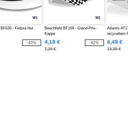
W1
W1
 BF630 - Fedora Hut
Beechfield BF159 - Grand-Prix-
Atlantis AT1
Kappe
recyceltem 
4,18 €
6,48 €
-40%
-42%
7,20 €
13,30 €