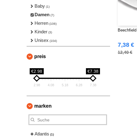
Baby
(1)
Damen
(7)
Herren
(106)
Beechfield
Kinder
(3)
Unisex
(104)
7,38 €
12,40 €
preis
€2.98
€7.38
2.98
4.08
5.18
6.28
7.38
marken
Atlantis
(1)