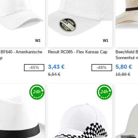
W1
W1
 BF640 - Amerikanische
Result RC085 - Flex Kansas Cap
Beechfield 
ap
Sonnenhut m
3,43 €
5,80 €
-45%
-48%
6,54 €
10,90 €