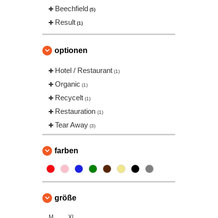
Beechfield
(5)
Result
(1)
optionen
Hotel / Restaurant
(1)
Organic
(1)
Recycelt
(1)
Restauration
(1)
Tear Away
(3)
farben
größe
M
XL