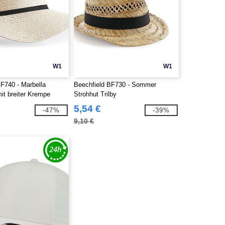
W1
W1
BF740 - Marbella
Beechfield BF730 - Sommer
it breiter Krempe
Strohhut Trilby
5,54 €
-47%
-39%
9,10 €