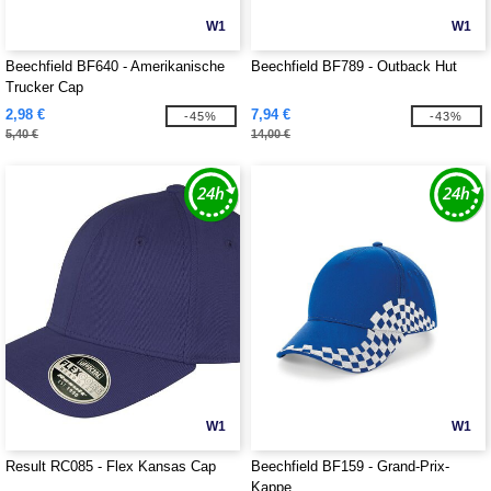
W1
W1
Beechfield BF640 - Amerikanische
Beechfield BF789 - Outback Hut
Trucker Cap
2,98 €
7,94 €
-45%
-43%
5,40 €
14,00 €
W1
W1
Result RC085 - Flex Kansas Cap
Beechfield BF159 - Grand-Prix-
Kappe