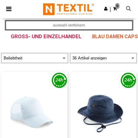
×
Ntextil App
0
App holen
|
Bessere Preise in der App!
auswahl verfeinern
GROSS- UND EINZELHANDEL
BLAU DAMEN CAPS