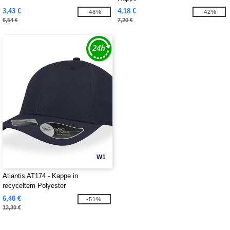
3,43 €
4,18 €
-48%
-42%
6,54 €
7,20 €
W1
Atlantis AT174 - Kappe in
recyceltem Polyester
6,48 €
-51%
13,30 €