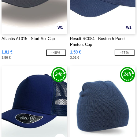
W1
W1
Atlantis AT015 - Start Six Cap
Result RC084 - Boston 5-Panel
Printers Cap
1,81 €
1,59 €
-48%
-47%
3,50 €
3,02 €