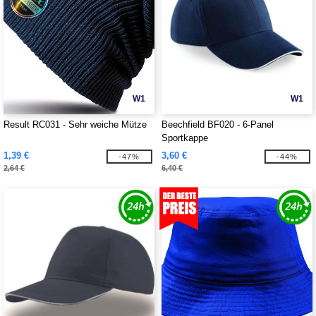
W1
W1
Result RC031 - Sehr weiche Mütze
Beechfield BF020 - 6-Panel
Sportkappe
1,39 €
3,60 €
-47%
-44%
2,64 €
6,40 €