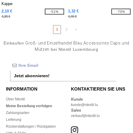
Kappe
2,10 €
1,32 €
-51%
-70%
4,30 €
4,40 €
1
2
»
Einkaufen
Groß- und Einzelhandel Blau Accessoires Caps und
Mützen
bei Ntextil Luxembourg
Jetzt abonnieren!
INFORMATION
KONTAKTIEREN SIE UNS
Über Ntextil
Kunde
kunde@ntextil.lu
Meine Bestellung verfolgen
Sales
Zahlungsarten
verkauf@ntextil.lu
Lieferung
Rückerstattungen / Rückgaben