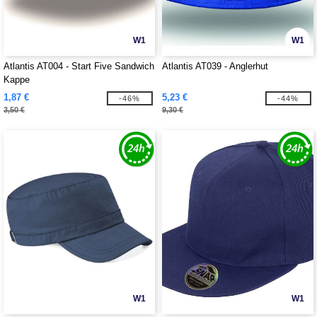
W1
W1
Atlantis AT004 - Start Five Sandwich
Atlantis AT039 - Anglerhut
Kappe
1,87 €
5,23 €
-46%
-44%
3,50 €
9,30 €
W1
W1