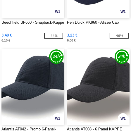
W1
W1
Beechfield BF660 - Snapback-Kappe
Pen Duick PK960 - Alizée Cap
3,40 €
3,23 €
-44%
-46%
6,10 €
6,00 €
W1
W1
Atlantis AT042 - Promo 6-Panel-
Atlantis AT008 - 6 Panel KAPPE