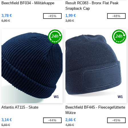
Beechfield BF034 - Militärkappe
Result RC083 - Bronx Flat Peak
Snapback Cap
3,78 €
1,99 €
-45%
-48%
6,90 €
3,80 €
W1
W1
Atlantis AT115 - Skate
Beechfield BF445 - Fleecegefütterte
Mütze
3,14 €
2,66 €
-44%
-45%
5,60 €
4,80 €