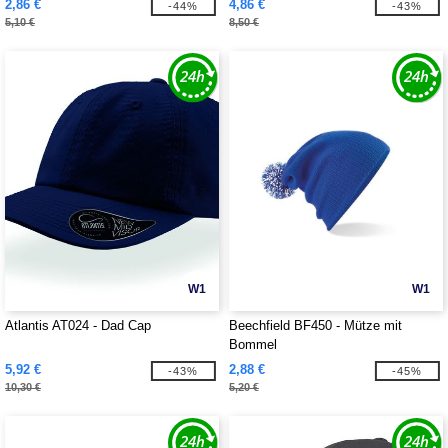
2,86 €
4,86 €
-44%
-43%
5,10 €
8,50 €
W1
W1
Atlantis AT024 - Dad Cap
Beechfield BF450 - Mütze mit
Bommel
5,92 €
2,88 €
-43%
-45%
10,30 €
5,20 €