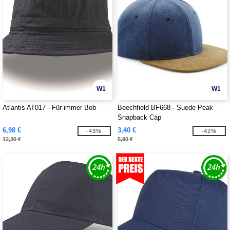
W1
W1
Atlantis AT017 - Für immer Bob
Beechfield BF668 - Suede Peak
Snapback Cap
6,98 €
3,40 €
-43%
-42%
12,30 €
5,90 €