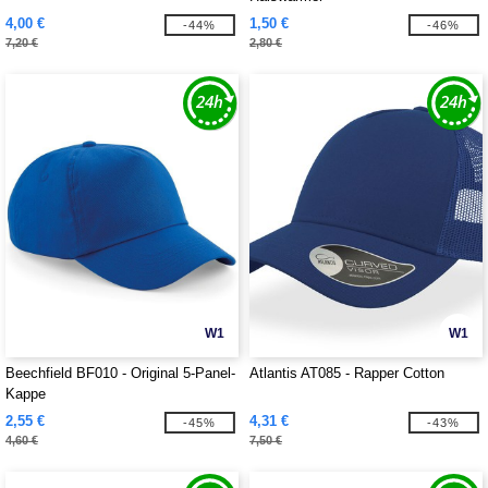
4,00 €
1,50 €
-44%
-46%
7,20 €
2,80 €
W1
W1
Beechfield BF010 - Original 5-Panel-
Atlantis AT085 - Rapper Cotton
Kappe
2,55 €
4,31 €
-45%
-43%
4,60 €
7,50 €