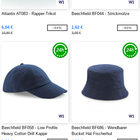
W1
W1
Atlantis AT083 - Rapper-Trikot
Beechfield BF044 - Strickmütze
6,04 €
1,62 €
-44%
-46%
10,80 €
3,00 €
W1
W1
Beechfield BF058 - Low Profile
Beechfield BF686 - Wendbarer
Heavy Cotton Drill Kappe
Bucket Hat Fischerhut