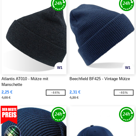
W1
W1
Atlantis AT010 - Mütze mit
Beechfield BF425 - Vintage Mütze
Manschette
2,25 €
2,31 €
-44%
-46%
4,00 €
4,30 €