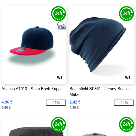
W1
W1
Atlantis AT013 - Snap Back Kappe
Beechfield BF361 - Jersey Beanie
Mütze
4,96 €
2,42 €
-42%
-44%
8,60 €
4,30 €