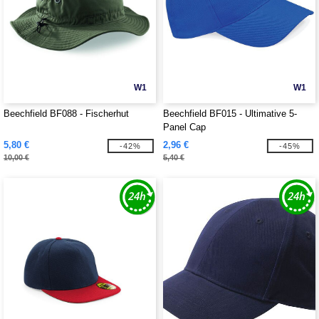
W1
W1
Beechfield BF088 - Fischerhut
Beechfield BF015 - Ultimative 5-
Panel Cap
5,80 €
2,96 €
-42%
-45%
10,00 €
5,40 €