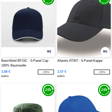
W1
W1
Beechfield BF15C - 5-Panel Cap
Atlantis AT007 - 6-Panel-Kappe
100% Baumwolle
3,08 €
3,57 €
-45%
-39%
5,60 €
5,90 €