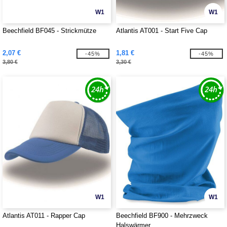
W1
W1
Beechfield BF045 - Strickmütze
Atlantis AT001 - Start Five Cap
2,07 €
1,81 €
-45%
-45%
3,80 €
3,30 €
W1
W1
Atlantis AT011 - Rapper Cap
Beechfield BF900 - Mehrzweck
Halswärmer