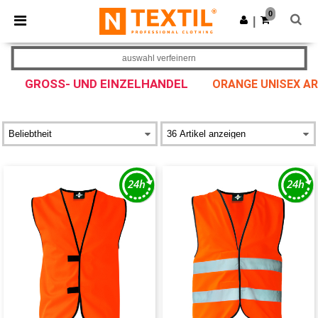
×
Ntextil App
0
App holen
|
Bessere Preise in der App!
auswahl verfeinern
GROSS- UND EINZELHANDEL
ORANGE UNISEX AR