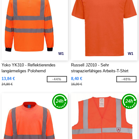
W1
W1
Yoko YK310 - Reflektierendes
Russell JZ010 - Sehr
langärmeliges Polohemd
strapazierfähiges Arbeits-T-Shirt
13,84 €
8,40 €
-44%
-48%
24,90 €
16,00 €