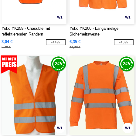
W1
W1
Yoko YK259 - Chasuble mit
Yoko YK200 - Langärmelige
reflektierenden Rändern
Sicherheitsweste
3,04 €
6,35 €
-44%
-43%
5,40 €
11,20 €
W1
W1