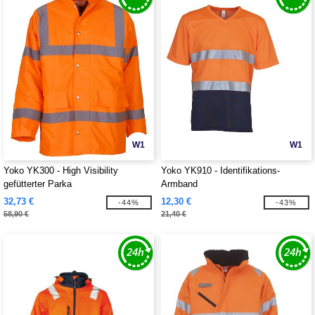
W1
W1
Yoko YK300 - High Visibility
Yoko YK910 - Identifikations-
gefütterter Parka
Armband
32,73 €
12,30 €
-44%
-43%
58,90 €
21,40 €