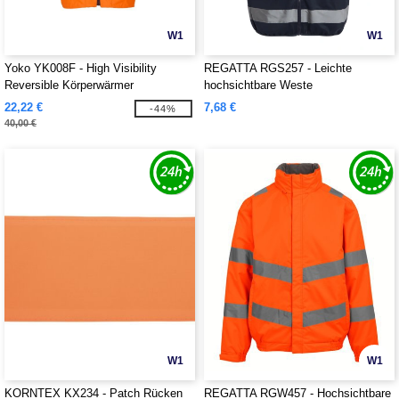
W1
W1
Yoko YK008F - High Visibility
REGATTA RGS257 - Leichte
Reversible Körperwärmer
hochsichtbare Weste
22,22 €
7,68 €
-44%
40,00 €
W1
W1
KORNTEX KX234 - Patch Rücken
REGATTA RGW457 - Hochsichtbare