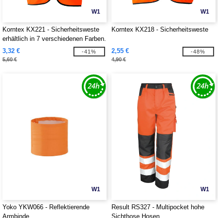
W1
W1
Korntex KX221 - Sicherheitsweste
Korntex KX218 - Sicherheitsweste
erhältlich in 7 verschiedenen Farben.
Anpassbarer Verschluss in Velcr.
3,32 €
2,55 €
-41%
-48%
Schwarze Ränder aus Polyester.
5,60 €
4,90 €
W1
W1
Yoko YKW066 - Reflektierende
Result RS327 - Multipocket hohe
Armbinde
Sichthose Hosen