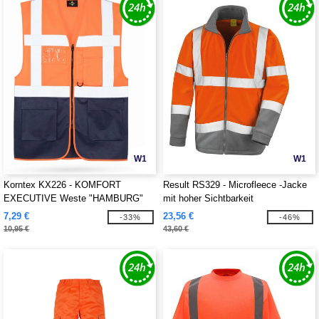
W1
W1
Korntex KX226 - KOMFORT
Result RS329 - Microfleece -Jacke
EXECUTIVE Weste "HAMBURG"
mit hoher Sichtbarkeit
7,29 €
23,56 €
-33%
-46%
10,95 €
43,60 €