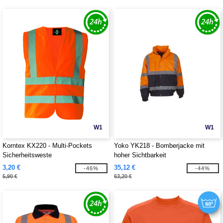
W1
W1
Korntex KX220 - Multi-Pockets
Yoko YK218 - Bomberjacke mit
Sicherheitsweste
hoher Sichtbarkeit
3,20 €
35,12 €
-46%
-44%
5,90 €
63,20 €