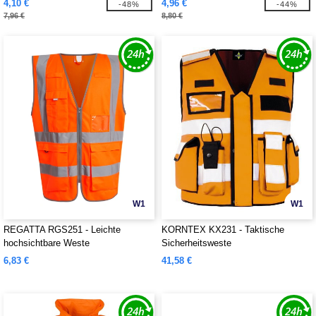
4,10 €
4,96 €
-48%
-44%
7,96 €
8,80 €
W1
W1
REGATTA RGS251 - Leichte
KORNTEX KX231 - Taktische
hochsichtbare Weste
Sicherheitsweste
6,83 €
41,58 €