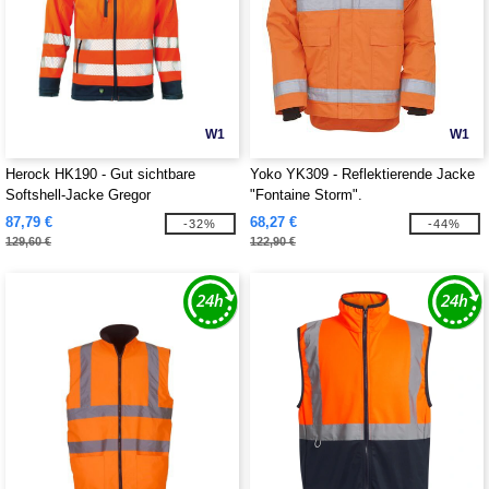
W1
W1
Herock HK190 - Gut sichtbare
Yoko YK309 - Reflektierende Jacke
Softshell-Jacke Gregor
"Fontaine Storm".
87,79 €
68,27 €
-32%
-44%
129,60 €
122,90 €