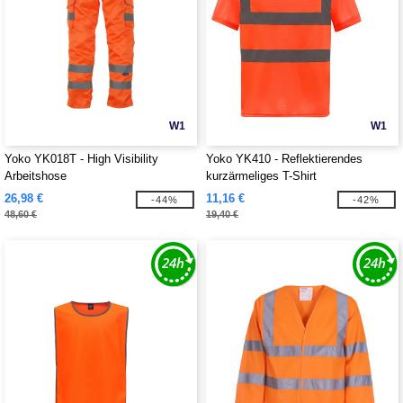
W1
W1
Yoko YK018T - High Visibility
Yoko YK410 - Reflektierendes
Arbeitshose
kurzärmeliges T-Shirt
26,98 €
11,16 €
-44%
-42%
48,60 €
19,40 €