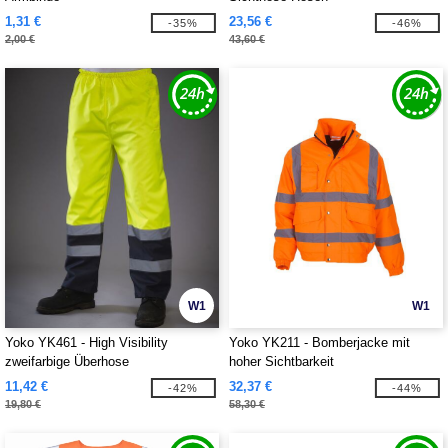
1,31 €
23,56 €
-35%
-46%
2,00 €
43,60 €
W1
W1
Yoko YK461 - High Visibility
Yoko YK211 - Bomberjacke mit
zweifarbige Überhose
hoher Sichtbarkeit
11,42 €
32,37 €
-42%
-44%
19,80 €
58,30 €