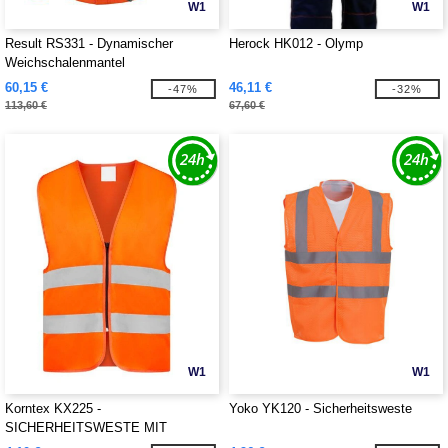
W1
W1
Result RS331 - Dynamischer
Herock HK012 - Olymp
Weichschalenmantel
60,15 €
46,11 €
-47%
-32%
113,60 €
67,60 €
W1
W1
Korntex KX225 -
Yoko YK120 - Sicherheitsweste
SICHERHEITSWESTE MIT
REIßVERSCHLUSS "COLOGNE"