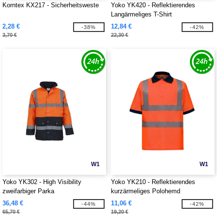
Korntex KX217 - Sicherheitsweste
Yoko YK420 - Reflektierendes
Langärmeliges T-Shirt
2,28 €
12,84 €
-38%
-42%
3,70 €
22,30 €
W1
W1
Yoko YK302 - High Visibility
Yoko YK210 - Reflektierendes
zweifarbiger Parka
kurzärmeliges Polohemd
36,48 €
11,06 €
-44%
-42%
65,70 €
19,20 €