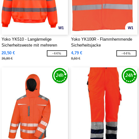
W1
W1
Yoko YK510 - Langärmelige
Yoko YK100R - Flammhemmende
Sicherheitsweste mit mehreren
Sicherheitsjacke
Taschen
20,50 €
4,79 €
-44%
-44%
36,90 €
8,50 €