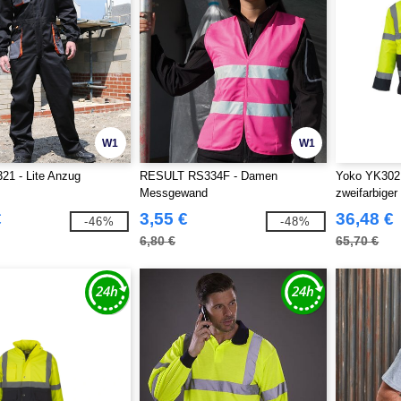
W1
W1
21 - Lite Anzug
RESULT RS334F - Damen
Yoko YK302 -
Messgewand
zweifarbiger
€
3,55 €
36,48 €
-46%
-48%
6,80 €
65,70 €