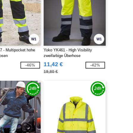
W1
W1
7 - Multipocket hohe
Yoko YK461 - High Visibility
osen
zweifarbige Überhose
11,42 €
-46%
-42%
19,80 €