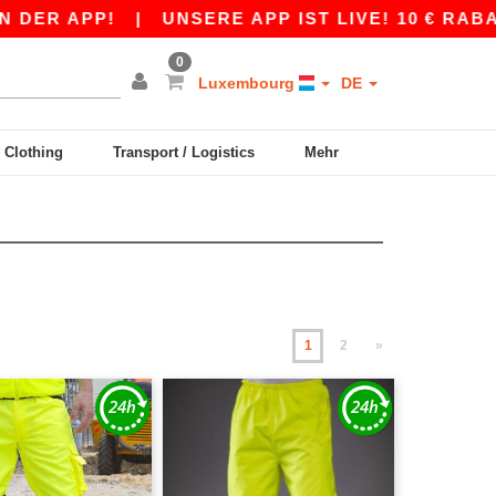
!
|
UNSERE APP IST LIVE! 10 € RABATT AB 80
0
Luxembourg
DE
y Clothing
Transport / Logistics
Mehr
1
2
»