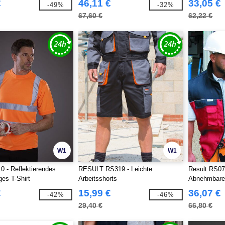
€
46,11 €
33,05 €
-49%
-32%
67,60 €
62,22 €
W1
W1
 - Reflektierendes
RESULT RS319 - Leichte
Result RS071
ges T-Shirt
Arbeitsshorts
Abnehmbare
€
15,99 €
36,07 €
-42%
-46%
29,40 €
66,80 €