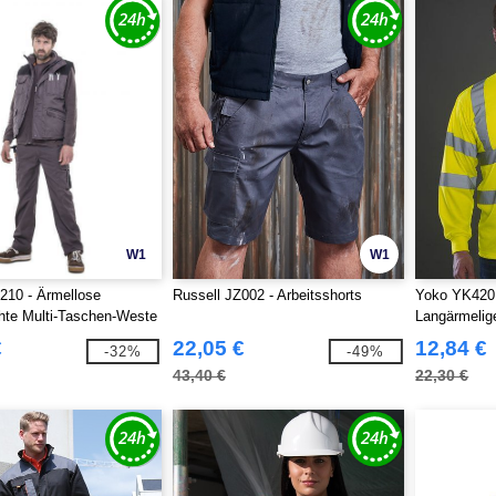
W1
W1
210 - Ärmellose
Russell JZ002 - Arbeitsshorts
Yoko YK420 
hte Multi-Taschen-Weste
Langärmelige
€
22,05 €
12,84 €
-32%
-49%
43,40 €
22,30 €