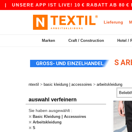
E APP IST LIVE! 10 € RABATT AB 80 € MIT DEM
Lieferung
M
Marken
Craft / Construction
Hotel / 
S AR
GROSS- UND EINZELHANDEL
>
>
ntextil
basic kleidung | accessoires
arbeitskleidung
auswahl verfeinern
Sie haben ausgewählt :
Basic Kleidung | Accessoires
Arbeitskleidung
S