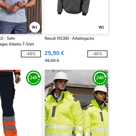
W1
W1
10 - Sehr
Result RS300 - Arbeitsjacke
higes Arbeits-T-Shirt
25,90 €
-48%
-46%
48,00 €