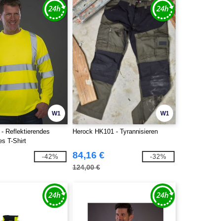
W1
W1
- Reflektierendes
Herock HK101 - Tyrannisieren
s T-Shirt
84,16 €
-42%
-32%
124,00 €