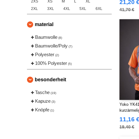
21,20 
2XS
XS
M
L
XL
2XL
3XL
4XL
5XL
6XL
41,70 €
material
Baumwolle
(8)
Baumwolle/Poly
(7)
Polyester
(2)
100% Polyester
(5)
besonderheit
Tasche
(19)
Kapuze
(3)
Yoko YK410
Knöpfe
kurzärmeli
(1)
11,16 
19,40 €