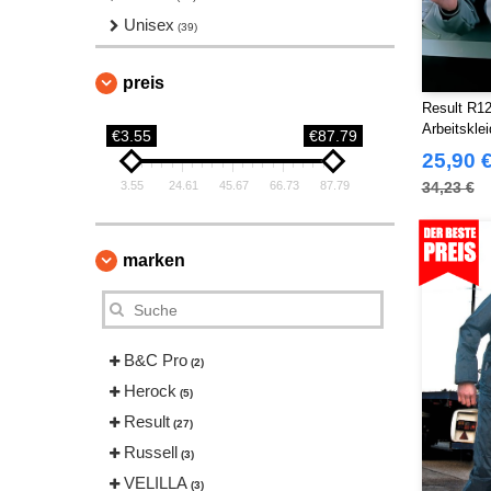
Unisex
(39)
preis
Result R12
Arbeitskle
€3.55
€87.79
25,90 
3.55
24.61
45.67
66.73
87.79
34,23 €
marken
B&C Pro
(2)
Herock
(5)
Result
(27)
Russell
(3)
VELILLA
(3)