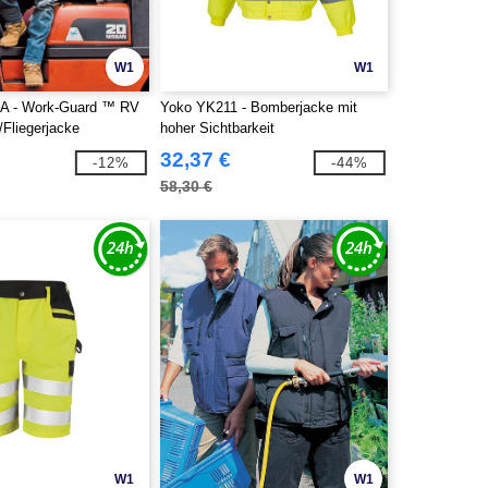
W1
W1
1A - Work-Guard ™ RV
Yoko YK211 - Bomberjacke mit
/Fliegerjacke
hoher Sichtbarkeit
32,37 €
-12%
-44%
58,30 €
W1
W1