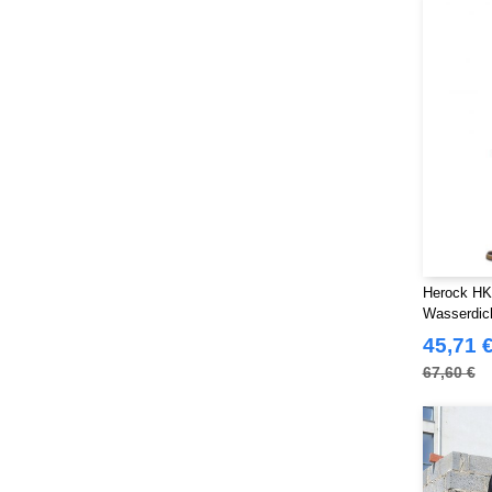
Herock HK
Wasserdic
für Männer
45,71 
67,60 €