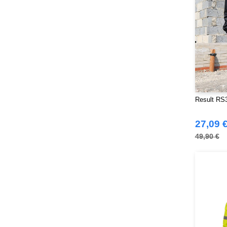
Result RS3
27,09 
49,90 €