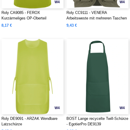
W4
W4
Roly CA9085 - FEROX
Roly CC9111 - VENERA
Kurzärmeliges OP-Oberteil
Arbeitsweste mit mehreren Taschen
8,17 €
9,43 €
W4
W4
Roly DE9091 - ARZAK Wendbare
BOST Lange recycelte Twill-Schürze
Latzschürze
- EgotierPro DE9139