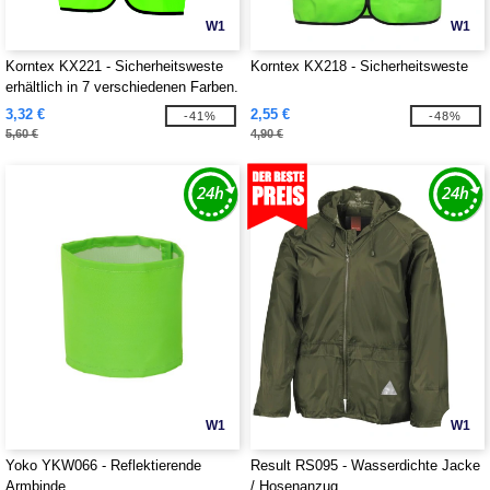
W1
W1
Korntex KX221 - Sicherheitsweste
Korntex KX218 - Sicherheitsweste
erhältlich in 7 verschiedenen Farben.
Anpassbarer Verschluss in Velcr.
3,32 €
2,55 €
-41%
-48%
Schwarze Ränder aus Polyester.
5,60 €
4,90 €
W1
W1
Yoko YKW066 - Reflektierende
Result RS095 - Wasserdichte Jacke
Armbinde
/ Hosenanzug