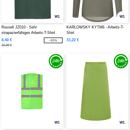
W1
W1
Russell JZ010 - Sehr
KARLOWSKY KYTM6 - Arbeits-T-
strapazierfähiges Arbeits-T-Shirt
Shirt
8,40 €
33,22 €
-48%
16,00 €
W1
W1