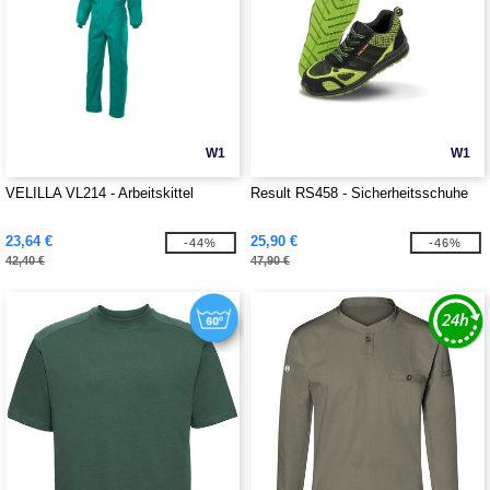
W1
W1
VELILLA VL214 - Arbeitskittel
Result RS458 - Sicherheitsschuhe
23,64 €
25,90 €
-44%
-46%
42,40 €
47,90 €