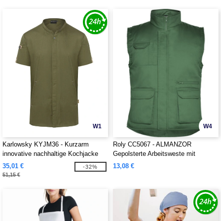
W1
W4
Karlowsky KYJM36 - Kurzarm
Roly CC5067 - ALMANZOR
innovative nachhaltige Kochjacke
Gepolsterte Arbeitsweste mit
mehreren Taschen und verlängerter
35,01 €
13,08 €
-32%
Rückseite
51,15 €