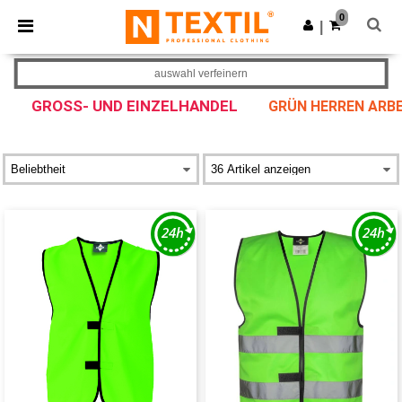
×
Ntextil App
0
App holen
|
Bessere Preise in der App!
auswahl verfeinern
GROSS- UND EINZELHANDEL
GRÜN HERREN ARBE