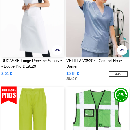
W4
W1
DUCASSE Lange Popeline-Schürze
VELILLA V35207 - Comfort Hose
- EgotierPro DE9129
Damen
2,51 €
15,84 €
-44%
28,40 €