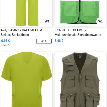
W4
W1
Roly PA9097 - VADEMECUM
KORNTEX KXCMMF -
Unisex Schlupfhose
Multifunktionale Sicherheitsweste
6,66 €
8,96 €
-45%
12,07 €