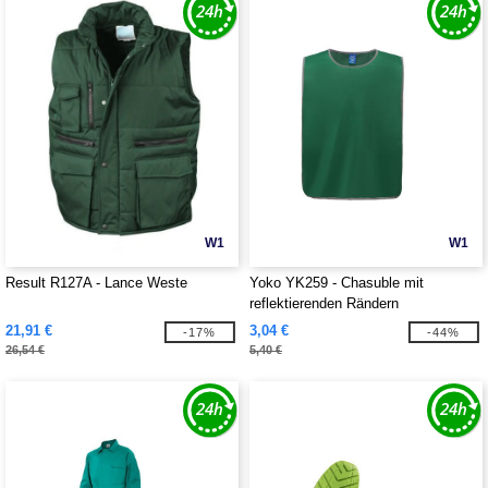
W1
W1
Result R127A - Lance Weste
Yoko YK259 - Chasuble mit
reflektierenden Rändern
21,91 €
3,04 €
-17%
-44%
26,54 €
5,40 €