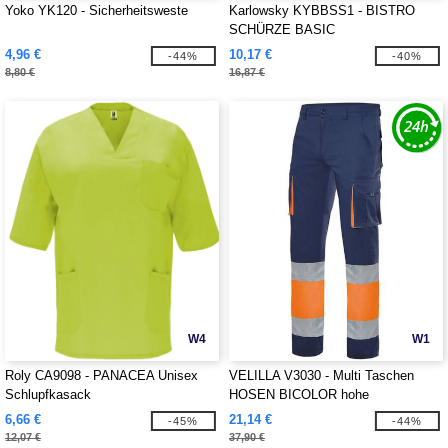
Yoko YK120 - Sicherheitsweste
Karlowsky KYBBSS1 - BISTRO
SCHÜRZE BASIC
4,96 €
10,17 €
-44%
-40%
8,80 €
16,87 €
W4
W1
Roly CA9098 - PANACEA Unisex
VELILLA V3030 - Multi Taschen
Schlupfkasack
HOSEN BICOLOR hohe
SICHTBARKEIT
6,66 €
21,14 €
-45%
-44%
12,07 €
37,90 €