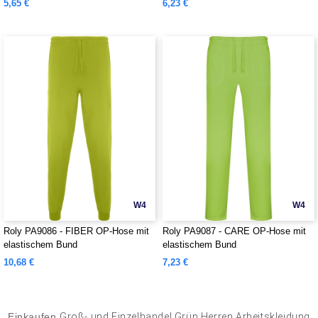
5,65 €
6,23 €
W4
W4
Roly PA9086 - FIBER OP-Hose mit
Roly PA9087 - CARE OP-Hose mit
elastischem Bund
elastischem Bund
10,68 €
7,23 €
Einkaufen
Groß- und Einzelhandel Grün Herren Arbeitskleidung