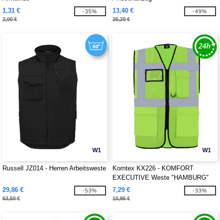
1,31 €
13,40 €
-35%
-49%
2,00 €
26,20 €
W1
W1
Russell JZ014 - Herren Arbeitsweste
Korntex KX226 - KOMFORT
EXECUTIVE Weste "HAMBURG"
29,86 €
7,29 €
-53%
-33%
63,50 €
10,95 €