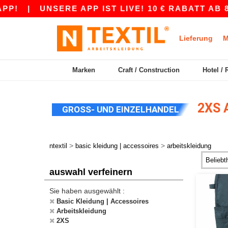
|
UNSERE APP IST LIVE! 10 € RABATT AB 80 
Lieferung
M
Marken
Craft / Construction
Hotel / 
2XS 
GROSS- UND EINZELHANDEL
>
>
ntextil
basic kleidung | accessoires
arbeitskleidung
auswahl verfeinern
Sie haben ausgewählt :
Basic Kleidung | Accessoires
Arbeitskleidung
2XS