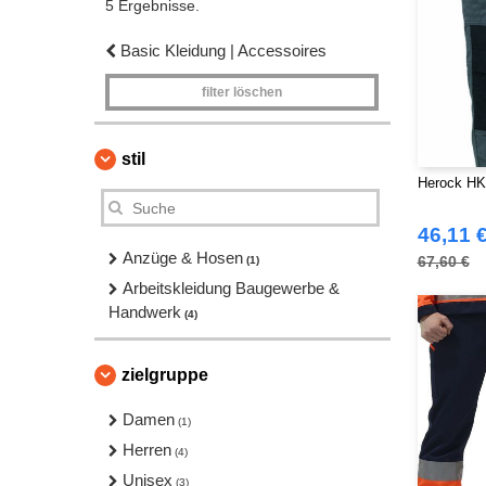
5 Ergebnisse.
Basic Kleidung | Accessoires
filter löschen
stil
Herock HK0
46,11 
Anzüge & Hosen
67,60 €
(1)
Arbeitskleidung Baugewerbe &
Handwerk
(4)
zielgruppe
Damen
(1)
Herren
(4)
Unisex
(3)