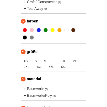
Craft / Construction
(1)
Tear Away
(1)
farben
größe
XS
S
M
L
XL
2XL
3XL
4XL
5XL
6XL
material
Baumwolle
(2)
Baumwolle/Poly
(2)