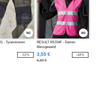
W1
W1
1 - Tyrannisieren
RESULT RS334F - Damen
Messgewand
3,55 €
-32%
-48%
6,80 €