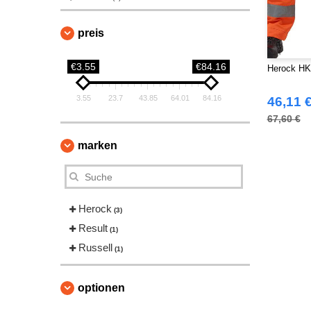
preis
€3.55
€84.16
Herock HK
3.55
23.7
43.85
64.01
84.16
46,11 
67,60 €
marken
Herock
(3)
Result
(1)
Russell
(1)
optionen