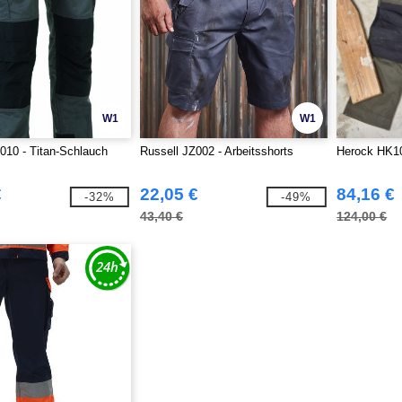
W1
W1
10 - Titan-Schlauch
Russell JZ002 - Arbeitsshorts
Herock HK10
€
22,05 €
84,16 €
-32%
-49%
43,40 €
124,00 €