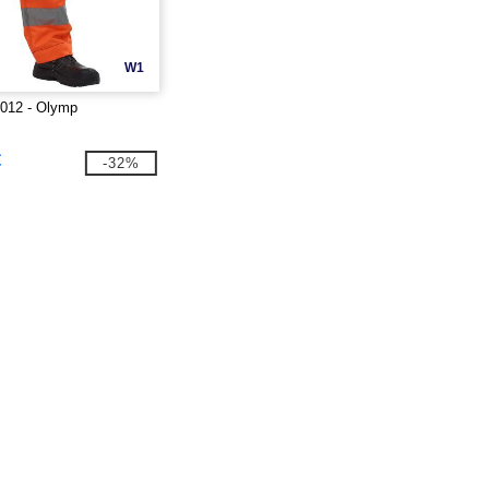
W1
012 - Olymp
€
-32%